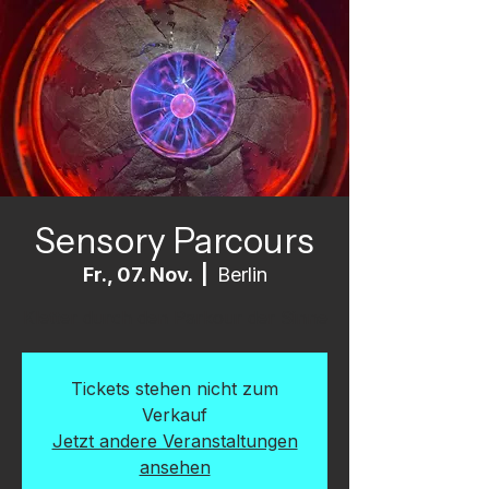
Sensory Parcours
Fr., 07. Nov.
  |  
Berlin
Kletter durch den Parkour der Sinne
Tickets stehen nicht zum
Verkauf
Jetzt andere Veranstaltungen
ansehen