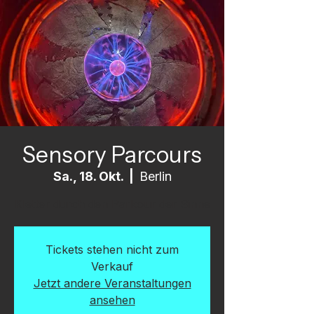
Sensory Parcours
Sa., 18. Okt.
  |  
Berlin
Kletter durch den Parkour der Sinne
Tickets stehen nicht zum
Verkauf
Jetzt andere Veranstaltungen
ansehen