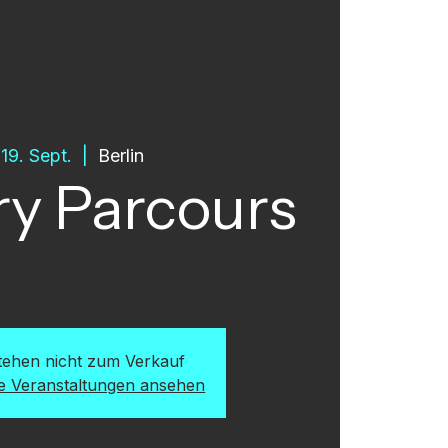
, 19. Sept.
  |  
Berlin
y Parcours
rch den Parkour der Sinne
stehen nicht zum Verkauf
re Veranstaltungen ansehen