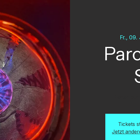
Fr., 09.
Parc
Kletter du
Tickets 
Jetzt ande