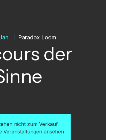
 Jan.
  |  
Paradox Loom
ours der
Sinne
rch den Parcours der Sinne
stehen nicht zum Verkauf
re Veranstaltungen ansehen