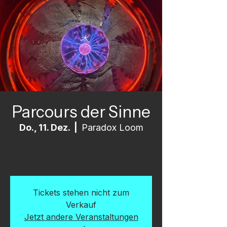
Parcours der Sinne
Do., 11. Dez.
  |  
Paradox Loom
Kletter durch den Parcours der
Sinne
Tickets stehen nicht zum
Verkauf
Jetzt andere Veranstaltungen